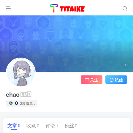
关注
私信
chao
2枚徽章
文章
0
收藏
0
评论
1
粉丝
0