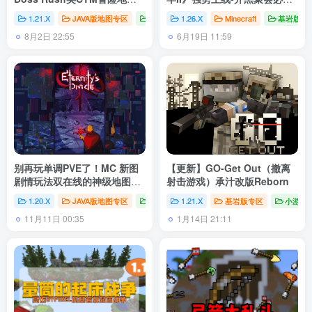
《自然灾害》V1.6
—支持简
【已授权】
1.21.X
JAVA版地图专区
Minecraft
1.26.X
# Minecraft
Minecraft
# 我的世界
基岩版专
# TIT
中！
8月2日 22:55
6月19日 11:59
别再玩单调PVE了！MC 新图
【更新】GO-Get Out（撤离
剧情玩法双在线的神级地图隙
射击游戏）承汁改版Reborn
不可逾！
1.20.X
JAVA版地图专区
地图
# RPG
1.21.X
# 多人地图
基岩版专区
# 1.20.4
小游戏
11月11日 00:35
1月14日 21:11