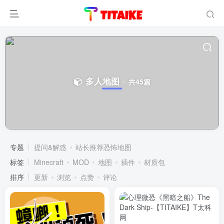
多人地图
共45篇
专题
提问&解惑
站长推荐恐怖地图
标签
Minecraft
MOD
地图
插件
材质包
排序
更新
浏览
点赞
评论