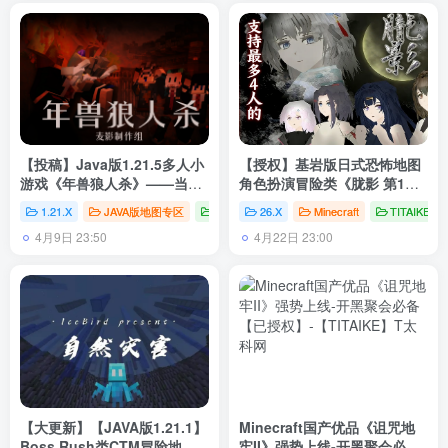
【投稿】Java版1.21.5多人小
【授权】基岩版日式恐怖地图
游戏《年兽狼人杀》——当人
角色扮演冒险类《胧影 第1
类之中混入了异类！
章》V1.1.7
（独家汉化）
1.21.X
JAVA版地图专区
地图
# Minecraft
26.X
Minecraft
# 我的世界
TITAIKE
# TITAIKE
4月9日 23:50
4月22日 23:00
【大更新】【JAVA版1.21.1】
Minecraft国产优品《诅咒地
Boss Rush类CTM冒险地图
牢II》强势上线-开黑聚会必备