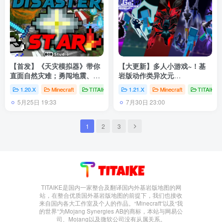
【首发】《天灾模拟器》带你
【大更新】多人小游戏~！基
直面自然灾难；勇闯地震、洪
岩版动作类异次元
水、飓风等绝境【1.20.10】
PVP《REGEL》ver1.55（授
1.20.X
Minecraft
TITAIKE开发者
1.21.X
# Minecraft
Minecraft
# 我的世界
TITAIK
# 基岩
权汉化）
5月25日 19:33
7月30日 23:00
1
2
3
TITAIKE是国内一家整合及翻译国内外基岩版地图的网
站，在整合优质国外基岩版地图的前提下，我们也接收
来自国内各大工作室及个人的作品。“Minecraft”以及“我
的世界”为Mojang Synergies AB的商标，本站与网易公
司、Mojang以及微软公司没有从属关系。