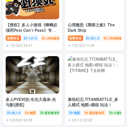
【授权】多人小游戏《蟑螂必
心理微恐《黑暗之船》The
须死Pest Can’t Pass》专业
Dark Ship
清理团队，出发！！！
免费资源
1.21.X
JAVA版地图专区
免费资源
地图
26.1.X
JAVA版地图
7月18日 23:47
7月12日 01:20
多人PVE对抗-生化大逃杀:光
泰坦纪元.TITANBATTLE_多
与影[授权]
人模式 地图+模组 玩法！
26.1.X
地图
基岩版专区
# 基岩版
地图
# 小游戏
基岩版专区
# PVE
小游戏
5月24日 02:38
5月1日 23:22