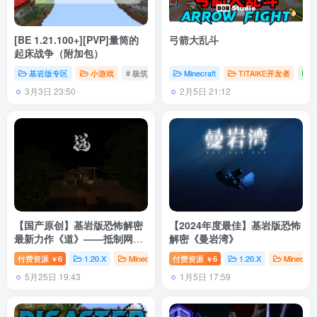
[BE 1.21.100+][PVP]量筒的
弓箭大乱斗
起床战争（附加包）
基岩版专区
小游戏
# 极筑工坊
# 量筒
Minecraft
# 模组
TITAIKE开发者
3月3日 23:50
2月5日 21:12
【国产原创】基岩版恐怖解密
【2024年度最佳】基岩版恐怖
最新力作《道》——抵制网络
解密《曼岩湾》
语言暴力！
付费资源
6
1.20.X
Minecraft
付费资源
TITAIKE开发者
6
1.20.X
# Minecraft
Minecraft
# 我
￥
￥
5月25日 19:43
1月5日 17:59