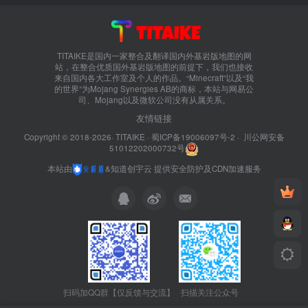
TITAIKE是国内一家整合及翻译国内外基岩版地图的网
站，在整合优质国外基岩版地图的前提下，我们也接收
来自国内各大工作室及个人的作品。“Minecraft”以及“我
的世界”为Mojang Synergies AB的商标，本站与网易公
司、Mojang以及微软公司没有从属关系。
友情链接
Copyright © 2018-2026·
TITAIKE
·
蜀ICP备19006097号-2
·
川公网安备
51012202000732号
本站由
&
知道创宇云
提供安全防护及CDN加速服务
扫码加QQ群【仅反馈与交流】
扫描关注公众号