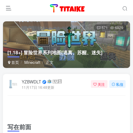
571
6929
[1.18+] 冒险世界系列地图[逃离、苏醒、迷失]
首页
Minecraft
正文
YZBWDLT
关注
私信
11月17日 16:48更新
写在前面