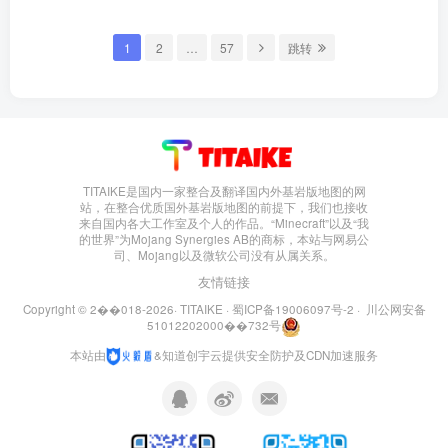
1
2
…
57
跳转
TITAIKE是国内一家󠄹󠅀󠄪󠄢󠄡󠄦󠄞󠄧󠄣󠄞󠄢󠄡󠄧󠄞󠄡󠄣󠅬󠅅󠅃󠄵󠅂󠄪󠅗󠅥󠅕󠅣󠅤󠅬󠅄󠄹󠄽󠄵󠄪󠄢󠄠󠄢󠄦󠄝󠄠󠄨󠄝󠄠󠄦󠄐󠄠󠄦󠄪󠄣󠄩󠄪󠄠󠄢󠅬󠇓󠅰󠆀󠅄󠄹󠅄󠄱󠄹󠄻󠄵󠇓󠅰󠆁󠅄󠇕󠆔󠆚󠇗󠆗󠆁󠇗󠆭󠆁󠄐󠇗󠅹󠅸󠇖󠆍󠅳󠇖󠅹󠅰󠇖󠆌󠅹整合及翻译国内外基岩版地图的网
站，在整合优质国外基岩版地图的前提下，我们也接收
来自国内各大工作室及个人的作品。“Minecraft”以及“我
的世界”为Mojang Synergies AB的商标，本站与网易公
司、Mojang以及微软公司没有从属关系。
友情链接
Copyright © 2󠄹󠅀󠄪󠄢󠄡󠄦󠄞󠄧󠄹󠅀󠄪󠄢󠄡󠄦󠄞󠄧󠄣󠄞󠄢󠄡󠄧󠄞󠄡󠄣󠅬󠅅󠅃󠄵󠅂󠄪󠅗󠅥󠅕󠅣󠅤󠅬󠅄󠄹󠄽󠄵󠄪󠄢󠄠󠄢󠄦󠄝󠄠󠄨󠄝󠄠󠄦󠄐󠄠󠄦󠄪󠄣󠄩󠄪󠄠󠄢󠅬󠇓󠅰󠆀󠅄󠄹󠅄󠄱󠄹󠄻󠄵󠇓󠅰󠆁󠅄󠇕󠆔󠆚󠇗󠆗󠆁󠇗󠆭󠆁󠄐󠇗󠅹󠅸󠇖󠆍󠅳󠇖󠅹󠅰󠇖󠆌󠅹󠄞󠄢󠄡󠄧󠄞󠄡󠄣󠅬󠅅󠅃󠄵󠅂󠄪󠅗󠅥󠅕󠅣󠅤󠅬󠅄󠄹󠄽󠄵󠄪󠄢󠄠󠄢󠄦󠄝󠄠󠄨󠄝󠄠󠄦󠄐󠄠󠄦󠄪󠄣󠄩󠄪󠄠󠄢󠅬󠇓󠅰󠆀󠅄󠄹󠅄󠄱󠄹󠄻󠄵󠇓󠅰󠆁󠅄󠇕󠆔󠆚󠇗󠆗󠆁󠇗󠆭󠆁󠄐󠇗󠅹󠅸󠇖󠆍󠅳󠇖󠅹󠅰󠇖󠆌󠅹018-2026·
TITAIKE
·
蜀ICP备19006097号-2
·
川公网安备
51012202000󠄹󠅀󠄪󠄢󠄡󠄦󠄞󠄧󠄣󠄞󠄢󠄡󠄧󠄞󠄡󠄣󠅬󠅅󠅃󠄵󠅂󠄪󠅗󠅥󠅕󠅣󠅤󠅬󠅄󠄹󠄽󠄵󠄪󠄢󠄠󠄢󠄦󠄝󠄠󠄨󠄝󠄠󠄦󠄐󠄠󠄦󠄪󠄣󠄩󠄪󠄠󠄢󠅬󠇓󠅰󠆀󠅄󠄹󠅄󠄱󠄹󠅀󠄪󠄢󠄡󠄦󠄞󠄧󠄣󠄞󠄢󠄡󠄧󠄞󠄡󠄣󠅬󠅅󠅃󠄵󠅂󠄪󠅗󠅥󠅕󠅣󠅤󠅬󠅄󠄹󠄽󠄵󠄪󠄢󠄠󠄢󠄦󠄝󠄠󠄨󠄝󠄠󠄦󠄐󠄠󠄦󠄪󠄣󠄩󠄪󠄠󠄢󠅬󠇓󠅰󠆀󠅄󠄹󠅄󠄱󠄹󠄻󠄵󠇓󠅰󠆁󠅄󠇕󠆔󠆚󠇗󠆗󠆁󠇗󠆭󠆁󠄐󠇗󠅹󠅸󠇖󠆍󠅳󠇖󠅹󠅰󠇖󠆌󠅹󠄻󠄵󠇓󠅰󠆁󠅄󠇕󠆔󠆚󠇗󠆗󠆁󠇗󠆭󠆁󠄐󠇗󠅹󠅸󠇖󠆍󠅳󠇖󠅹󠅰󠇖󠆌󠅹732号
本站由
&
知道创宇云
提供安全防护及CDN加速服务