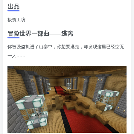
出品
极筑工坊
冒险世界一部曲——逃离
你被强盗抓进了山寨󠄹󠅀󠄪󠄢󠄡󠄦󠄞󠄧󠄣󠄞󠄢󠄡󠄧󠄞󠄡󠄣󠅬󠅅󠅃󠄵󠅂󠄪󠅗󠅥󠅕󠅣󠅤󠅬󠅄󠄹󠄽󠄵󠄪󠄢󠄠󠄢󠄦󠄝󠄠󠄨󠄝󠄠󠄦󠄐󠄠󠄦󠄪󠄣󠄩󠄪󠄠󠄢󠅬󠇓󠅰󠆀󠅄󠄹󠅄󠄱󠄹󠄻󠄵󠇓󠅰󠆁󠅄󠇕󠆔󠆚󠇗󠆗󠆁󠇗󠆭󠆁󠄐󠇗󠅹󠅸󠇖󠆍󠅳󠇖󠅹󠅰󠇖󠆌󠅹中，你想要逃走，却发现这里已经空无
一人……