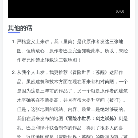
其他的话
严󠄹󠅀󠄪󠄢󠄡󠄦󠄞󠄧󠄣󠄞󠄢󠄡󠄧󠄞󠄡󠄣󠅬󠅅󠅃󠄵󠅂󠄪󠅗󠅥󠅕󠅣󠅤󠅬󠅄󠄹󠄽󠄵󠄪󠄢󠄠󠄢󠄦󠄝󠄠󠄨󠄝󠄠󠄦󠄐󠄠󠄦󠄪󠄣󠄩󠄪󠄠󠄢󠅬󠇓󠅰󠆀󠅄󠄹󠅄󠄱󠄹󠄻󠄵󠇓󠅰󠆁󠅄󠇕󠆔󠆚󠇗󠆗󠆁󠇗󠆭󠆁󠄐󠇗󠅹󠅸󠇖󠆍󠅳󠇖󠅹󠅰󠇖󠆌󠅹格意义上来讲，我（量筒）是代原作者发这三张地
图。但请放心，原作者巴豆完全知晓此事。所以，未经
作者允许禁止转载这三张地图！
从我个人出发，我更推荐《冒险世界：苏醒》这部作
品。虽然建筑和技术方面在现在看来都相对简陋，一个
是󠄹󠅀󠄪󠄢󠄡󠄦󠄞󠄧󠄣󠄞󠄢󠄡󠄧󠄞󠄡󠄣󠅬󠅅󠅃󠄵󠅂󠄪󠅗󠅥󠅕󠅣󠅤󠅬󠅄󠄹󠄽󠄵󠄪󠄢󠄠󠄢󠄦󠄝󠄠󠄨󠄝󠄠󠄦󠄐󠄠󠄦󠄪󠄣󠄩󠄪󠄠󠄢󠅬󠇓󠅰󠆀󠅄󠄹󠅄󠄱󠄹󠄻󠄵󠇓󠅰󠆁󠅄󠇕󠆔󠆚󠇗󠆗󠆁󠇗󠆭󠆁󠄐󠇗󠅹󠅸󠇖󠆍󠅳󠇖󠅹󠅰󠇖󠆌󠅹因为这是三年前的作品了，另一个就是原作者的建筑
水平确实在不断提高，并且有很大提升空间（被打）。
但是，这张地图的玩法、内容、质量上是绝对够硬的。
我们在后来发布的地图
《冒险小世界：剑之试炼》
则是
我、巴豆和绿叶联合制作的作品，得到了很多人的喜
欢，这张地图就是《冒险世界：苏醒》的附加内容（可