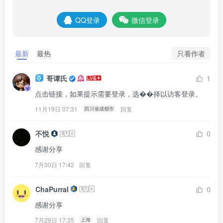
QQ登录
微信登录
只看作者
最新
最热
哥谭氏
1
点击链接，如果提示需要登录，选󠄹󠅀󠄪󠄢󠄡󠄦󠄞󠄧󠄣󠄹󠅀󠄪󠄢󠄡󠄦󠄞󠄧󠄣󠄞󠄢󠄡󠄧󠄞󠄡󠄣󠅬󠅅󠅃󠄵󠅂󠄪󠅗󠅥󠅕󠅣󠅤󠅬󠅄󠄹󠄽󠄵󠄪󠄢󠄠󠄢󠄦󠄝󠄠󠄨󠄝󠄠󠄦󠄐󠄠󠄦󠄪󠄣󠄩󠄪󠄠󠄢󠅬󠇓󠅰󠆀󠅄󠄹󠅄󠄱󠄹󠄻󠄵󠇓󠅰󠆁󠅄󠇕󠆔󠆚󠇗󠆗󠆁󠇗󠆭󠆁󠄐󠇗󠅹󠅸󠇖󠆍󠅳󠇖󠅹󠅰󠇖󠆌󠅹󠄢󠄡󠄧󠄞󠄡󠄣󠅬󠅅󠅃󠄵󠅂󠄪󠅗󠅥󠅕󠅣󠅤󠅬󠅄󠄹󠄽󠄵󠄪󠄢󠄠󠄢󠄦󠄝󠄠󠄨󠄝󠄠󠄦󠄐󠄠󠄦󠄪󠄣󠄩󠄪󠄠󠄢󠅬󠇓󠅰󠆀󠅄󠄹󠅄󠄱󠄹󠄻󠄵󠇓󠅰󠆁󠅄󠇕󠆔󠆚󠇗󠆗󠆁󠇗󠆭󠆁󠄐󠇗󠅹󠅸󠇖󠆍󠅳󠇖󠅹󠅰󠇖󠆌󠅹择以访客登录。
11月19日 07:31
回复
四川省成都市
不悦
0
感谢分享
7月30日 17:42
回复
ChaPurral
0
感谢分享
7月29日 17:35
回复
上海