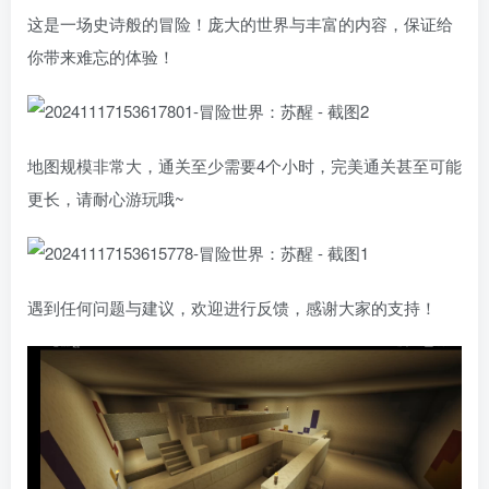
这是一场史诗般的冒险！庞大的世界与丰富的内容，保证给
你带来难忘󠄹󠅀󠄪󠄢󠄡󠄦󠄞󠄧󠄣󠄞󠄢󠄡󠄧󠄞󠄡󠄣󠅬󠅅󠅃󠄵󠅂󠄪󠅗󠅥󠅕󠅣󠅤󠅬󠅄󠄹󠄽󠄵󠄪󠄢󠄠󠄢󠄦󠄝󠄠󠄨󠄝󠄠󠄦󠄐󠄠󠄦󠄪󠄣󠄩󠄪󠄠󠄢󠅬󠇓󠅰󠆀󠅄󠄹󠅄󠄱󠄹󠄻󠄵󠇓󠅰󠆁󠅄󠇕󠆔󠆚󠇗󠆗󠆁󠇗󠆭󠆁󠄐󠇗󠅹󠅸󠇖󠆍󠅳󠇖󠅹󠅰󠇖󠆌󠅹的体验！
地图规模非常大，通关至少需要4个小时，完美通关甚至可能
更长，请耐心游玩哦󠄹󠅀󠄪󠄢󠄡󠄦󠄞󠄧󠄣󠄞󠄢󠄡󠄧󠄞󠄡󠄣󠅬󠅅󠅃󠄵󠅂󠄪󠅗󠅥󠅕󠅣󠅤󠅬󠅄󠄹󠄽󠄵󠄪󠄢󠄠󠄢󠄦󠄝󠄠󠄨󠄝󠄠󠄦󠄐󠄠󠄦󠄪󠄣󠄩󠄪󠄠󠄢󠅬󠇓󠅰󠆀󠅄󠄹󠅄󠄱󠄹󠄻󠄵󠇓󠅰󠆁󠅄󠇕󠆔󠆚󠇗󠆗󠆁󠇗󠆭󠆁󠄐󠇗󠅹󠅸󠇖󠆍󠅳󠇖󠅹󠅰󠇖󠆌󠅹~
遇󠄹󠅀󠄪󠄢󠄡󠄦󠄞󠄧󠄣󠄞󠄢󠄡󠄧󠄞󠄡󠄣󠅬󠅅󠅃󠄵󠅂󠄪󠅗󠅥󠅕󠅣󠅤󠅬󠅄󠄹󠄽󠄵󠄪󠄢󠄠󠄢󠄦󠄝󠄠󠄨󠄝󠄠󠄦󠄐󠄠󠄦󠄪󠄣󠄩󠄪󠄠󠄢󠅬󠇓󠅰󠆀󠅄󠄹󠅄󠄱󠄹󠄻󠄵󠇓󠅰󠆁󠅄󠇕󠆔󠆚󠇗󠆗󠆁󠇗󠆭󠆁󠄐󠇗󠅹󠅸󠇖󠆍󠅳󠇖󠅹󠅰󠇖󠆌󠅹到任何问题与建议，欢迎进行反馈，感谢大家的支持！