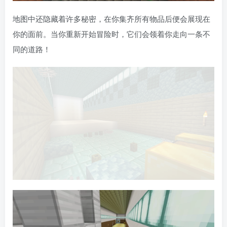
地图中还隐藏着许多秘密，在你集齐所有物品后便会展现在
你的面前。当你重新开始冒险时，它们󠄹󠅀󠄪󠄢󠄡󠄦󠄞󠄧󠄣󠄞󠄢󠄡󠄧󠄞󠄡󠄣󠅬󠅅󠅃󠄵󠅂󠄪󠅗󠅥󠅕󠅣󠅤󠅬󠅄󠄹󠄽󠄵󠄪󠄢󠄠󠄢󠄦󠄝󠄠󠄨󠄝󠄠󠄦󠄐󠄠󠄦󠄪󠄣󠄩󠄪󠄠󠄢󠅬󠇓󠅰󠆀󠅄󠄹󠅄󠄱󠄹󠄻󠄵󠇓󠅰󠆁󠅄󠇕󠆔󠆚󠇗󠆗󠆁󠇗󠆭󠆁󠄐󠇗󠅹󠅸󠇖󠆍󠅳󠇖󠅹󠅰󠇖󠆌󠅹会领着你走向一条不
同的道路！