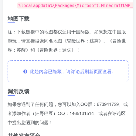
%localappdata%\Packages\Microsoft.MinecraftUWP_8
地图下载
注：下载链接中的地图都仅适用于󠄹󠅀󠄪󠄢󠄡󠄦󠄞󠄧󠄣󠄞󠄢󠄡󠄧󠄞󠄡󠄣󠅬󠅅󠅃󠄵󠅂󠄪󠅗󠅥󠅕󠅣󠅤󠅬󠅄󠄹󠄽󠄵󠄪󠄢󠄠󠄢󠄦󠄝󠄠󠄨󠄝󠄠󠄦󠄐󠄠󠄦󠄪󠄣󠄩󠄪󠄠󠄢󠅬󠇓󠅰󠆀󠅄󠄹󠅄󠄱󠄹󠄻󠄵󠇓󠅰󠆁󠅄󠇕󠆔󠆚󠇗󠆗󠆁󠇗󠆭󠆁󠄐󠇗󠅹󠅸󠇖󠆍󠅳󠇖󠅹󠅰󠇖󠆌󠅹国际版。如果想在中国版
游玩，请直接搜索同名地图《冒险世界：逃离》、《冒险世
界：苏醒》和《冒险世界：迷失》！
此处内容已隐藏，请评论后刷新页面查看.
漏洞反馈
如果您遇到了任何问题，您可以加入QQ󠄹󠅀󠄪󠄢󠄡󠄦󠄞󠄧󠄣󠄞󠄢󠄡󠄧󠄞󠄡󠄣󠅬󠅅󠅃󠄵󠅂󠄪󠅗󠅥󠅕󠅣󠅤󠅬󠅄󠄹󠄽󠄵󠄪󠄢󠄠󠄢󠄦󠄝󠄠󠄨󠄝󠄠󠄦󠄐󠄠󠄦󠄪󠄣󠄩󠄪󠄠󠄢󠅬󠇓󠅰󠆀󠅄󠄹󠅄󠄱󠄹󠄻󠄵󠇓󠅰󠆁󠅄󠇕󠆔󠆚󠇗󠆗󠆁󠇗󠆭󠆁󠄐󠇗󠅹󠅸󠇖󠆍󠅳󠇖󠅹󠅰󠇖󠆌󠅹群：673941729、或
者添加作者（狂野巴豆）QQ：1465131514、或者在评论区
中提出您遇到的问题！
其他发布平台