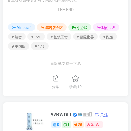
文章版权归作者所有，未经允许请勿转载。
THE END
Minecraft
基岩版专区
小游戏
我的世界
# 解密
# PVE
# 极筑工坊
# 冒险世界
# 跑酷
# 中国版
# 1.18
喜欢就支持一下吧
分享
收藏
10
YZBWDLT
关注
5
1
28
3.1W+