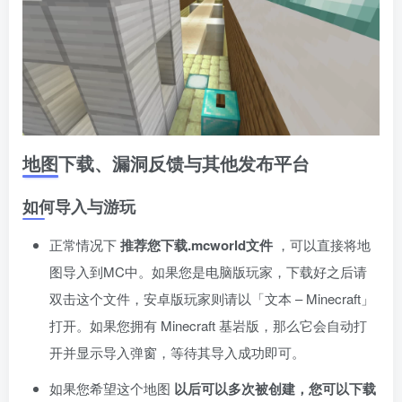
地图下载、漏洞反馈与其他发布平台
如何导入与游玩
正常情况下
推荐您下载.mcworld文件
，可以直接将地
图导入到MC中。如果您是电脑版玩家，下载好之后请
双击这个文件，安卓版玩家则请以「文本 – Minecraft」
打开。如果您拥有 Minecraft 基岩版，那么它会自动打
开并显示导入弹窗，󠄹󠅀󠄪󠄢󠄡󠄦󠄞󠄧󠄣󠄞󠄢󠄡󠄧󠄞󠄡󠄣󠅬󠅅󠅃󠄵󠅂󠄪󠅗󠅥󠅕󠅣󠅤󠅬󠅄󠄹󠄽󠄵󠄪󠄢󠄠󠄢󠄦󠄝󠄠󠄨󠄝󠄠󠄦󠄐󠄠󠄦󠄪󠄣󠄩󠄪󠄠󠄢󠅬󠇓󠅰󠆀󠅄󠄹󠅄󠄱󠄹󠄻󠄵󠇓󠅰󠆁󠅄󠇕󠆔󠆚󠇗󠆗󠆁󠇗󠆭󠆁󠄐󠇗󠅹󠅸󠇖󠆍󠅳󠇖󠅹󠅰󠇖󠆌󠅹等待其导入成功即可。
如果您希望这个地图
以后可以多次被创建，您可以下载