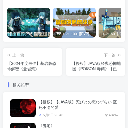
[1.21.0~][PVE]冒险小世界：剑之试炼
[BE 1.21.100+][PVP]量筒的起床战争（附加包）
上一篇
下一篇
【2024年度最佳】基岩版恐
【授权】JAVA版经典恐怖地
怖解密《曼岩湾》
图《POISON 毒药》【已翻
译】
相关推荐
【授权】【JAVA版】死びとの恋わずらい 至
死不渝的愛
5月6日 23:43
43W+
《鬼宅》