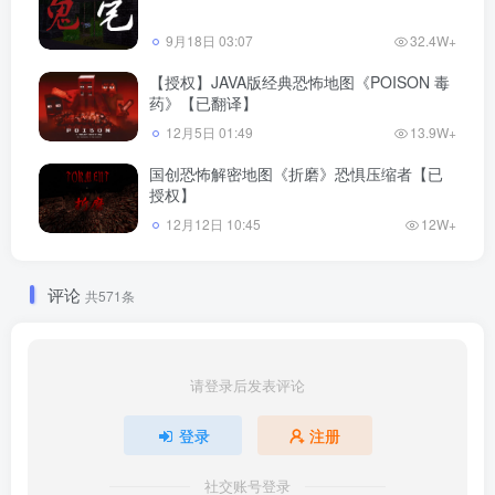
9月18日 03:07
32.4W+
【授权】JAVA版经典恐怖地图《POISON 毒
药》【已翻译】
12月5日 01:49
13.9W+
国创恐怖解密地图《折磨》恐惧压缩者【已
授权】
12月12日 10:45
12W+
评论
共571条
请登录后发表评论
登录
注册
社交账号登录