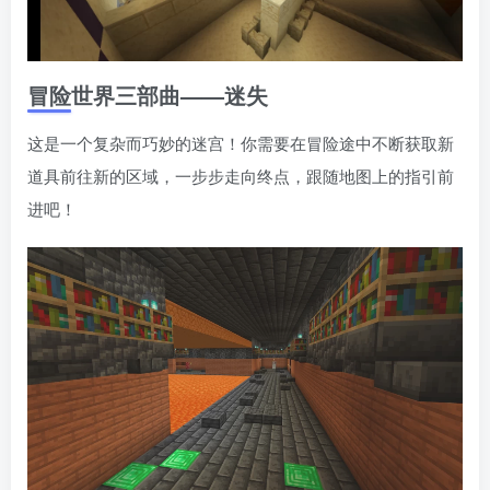
冒险世界三部曲——迷失
这是一个复杂而巧妙的迷宫！你需要在冒险途中不断获取新
道具前往󠄹󠅀󠄪󠄢󠄡󠄦󠄞󠄧󠄣󠄞󠄢󠄡󠄧󠄞󠄡󠄣󠅬󠅅󠅃󠄵󠅂󠄪󠅗󠅥󠅕󠅣󠅤󠅬󠅄󠄹󠄽󠄵󠄪󠄢󠄠󠄢󠄦󠄝󠄠󠄨󠄝󠄠󠄦󠄐󠄠󠄦󠄪󠄣󠄩󠄪󠄠󠄢󠅬󠇓󠅰󠆀󠅄󠄹󠅄󠄱󠄹󠄻󠄵󠇓󠅰󠆁󠅄󠇕󠆔󠆚󠇗󠆗󠆁󠇗󠆭󠆁󠄐󠇗󠅹󠅸󠇖󠆍󠅳󠇖󠅹󠅰󠇖󠆌󠅹新的区域，一步步走向终点，跟随地图上的指引前
进吧！